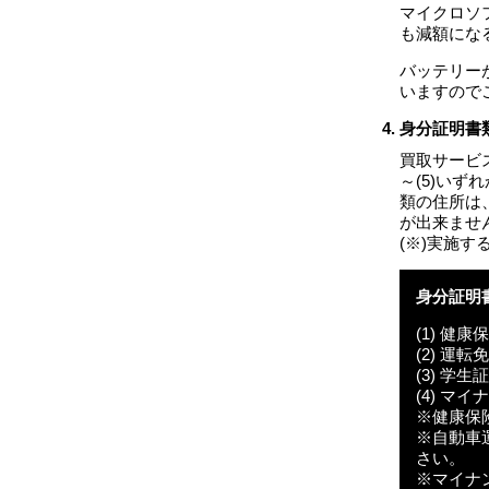
マイクロソ
も減額にな
バッテリー
いますので
身分証明書
買取サービ
～(5)い
類の住所は
が出来ませ
(※)実施
身分証明
(1) 健康
(2) 運転
(3) 学
(4) マ
※健康保
※自動車
さい。
※マイナ