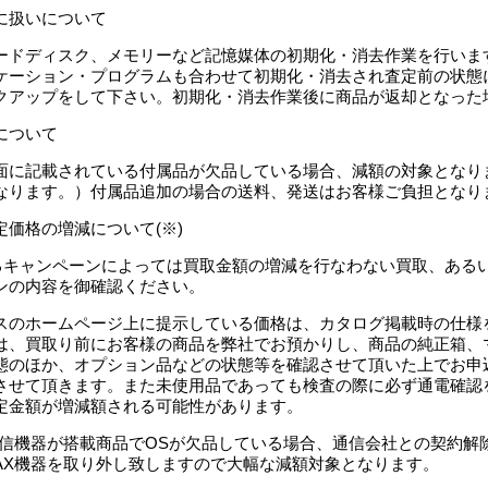
に扱いについて
ードディスク、メモリーなど記憶媒体の初期化・消去作業を行いま
ケーション・プログラムも合わせて初期化・消去され査定前の状態
クアップをして下さい。初期化・消去作業後に商品が返却となった
について
面に記載されている付属品が欠品している場合、減額の対象となり
なります。）付属品追加の場合の送料、発送はお客様ご負担となり
定価格の増減について(※)
するキャンペーンによっては買取金額の増減を行なわない買取、ある
ンの内容を御確認ください。
スのホームページ上に提示している価格は、カタログ掲載時の仕様
は、買取り前にお客様の商品を弊社でお預かりし、商品の純正箱、
態のほか、オプション品などの状態等を確認させて頂いた上でお申
させて頂きます。また未使用品であっても検査の際に必ず通電確認
定金額が増減額される可能性があります。
等通信機器が搭載商品でOSが欠品している場合、通信会社との契約
MAX機器を取り外し致しますので大幅な減額対象となります。