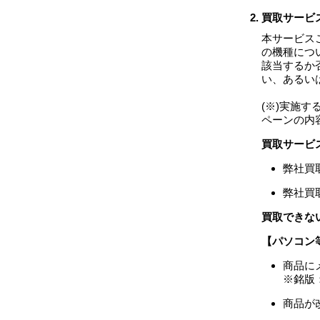
買取サービ
本サービス
の機種につ
該当するか
い、あるい
(※)実施
ペーンの内
買取サービ
弊社買
弊社買
買取できな
【パソコン
商品に
※銘版
商品が