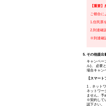
【重要】
ご都合に
1.住民
2.到達確
※到達確
その他提出
キャンペー
ル)。 必
場合キャン
【スマート
1．ネット
ネットワー
ません。予
※契約して
認下さい。