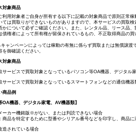
ス対象商品
ご利用対象者ご自身が所有する以下に記載の対象商品で原則正常稼動
いては買取りができないものがありますので、本サービスの買取検
否かについて必ずご確認ください。また、レンタル品、リース品、
は債権者によって所有権が留保されているもの、不正取得商品の買
するキャンペーンによっては稼動の有無に係らず買取または無償譲渡
容を御確認ください。
ス対象商品
取サービスで買取対象となっているパソコン等OA機器、デジタル家電
取サービスで買取対象となっているスマートフォンなどの通信機器類
い商品例
等OA機器、デジタル家電、AV機器類】
メーカー機銘版※がない、または判読できない場合
：商品を特定するために型番やシリアル番号などを印字し、商品に
改造されている場合