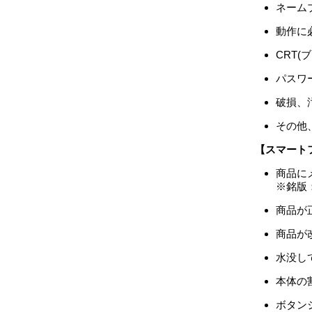
ネーム
動作に
CRT
パスワ
破損、
その他
【スマート
商品に
※銘版
商品が
商品が
水没し
本体の
ボタン