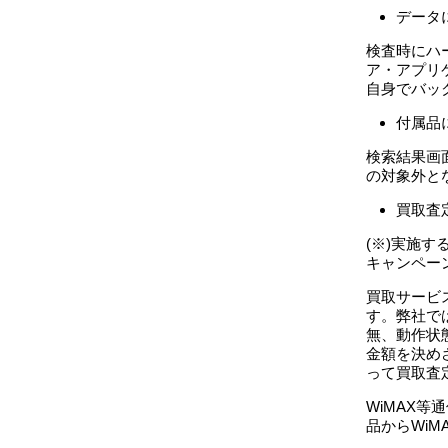
データ
検査時にハ
ア・アプリ
自身でバッ
付属品
検索結果画
の対象外と
買取査
(※)実施
キャンペー
買取サービ
す。弊社で
無、動作状
金額を決め
って買取査
WiMAX
品からWi