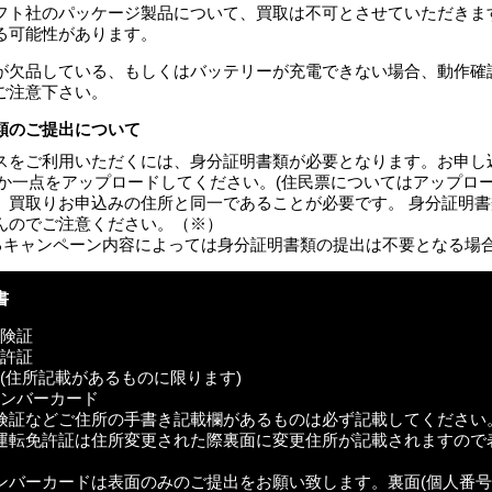
フト社のパッケージ製品について、買取は不可とさせていただきま
る可能性があります。
が欠品している、もしくはバッテリーが充電できない場合、動作確
ご注意下さい。
類のご提出について
スをご利用いただくには、身分証明書類が必要となります。お申し込
ずれか一点をアップロードしてください。(住民票についてはアップロ
、買取りお申込みの住所と同一であることが必要です。 身分証明
んのでご注意ください。（※）
するキャンペーン内容によっては身分証明書類の提出は不要となる場
書
保険証
免許証
生証(住所記載があるものに限ります)
イナンバーカード
険証などご住所の手書き記載欄があるものは必ず記載してください
運転免許証は住所変更された際裏面に変更住所が記載されますので
ンバーカードは表面のみのご提出をお願い致します。裏面(個人番号