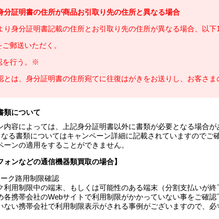
身分証明書の住所が商品お引取り先の住所と異なる場合
より身分証明書記載の住所とお引取り先の住所が異なる場合、以下1
票をご郵送いただく。
認を行う。※
認とは、身分証明書の住所宛てに往復はがきをお送りし、お客さま
書類について
ン内容によっては、上記身分証明書以外に書類が必要となる場合があ
要となる書類についてはキャンペーン詳細に記載されていますのでご
ペーンの適用をすることができません。
フォンなどの通信機器類買取の場合】
ワーク路用制限確認
ク利用制限中の端末、もしくは可能性のある端末（分割支払いが終
め各携帯会社のWebサイトで利用制限がかかっていない事をご確認
いない携帯会社で利用制限表示がされる事例がございますので、必