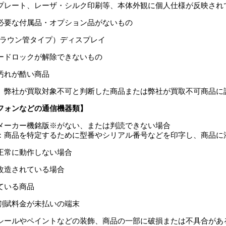
プレート、レーザ・シルク印刷等、本体外観に個人仕様が反映され
必要な付属品・オプション品がないもの
(ブラウン管タイプ）ディスプレイ
ードロックが解除できないもの
汚れが酷い商品
、弊社が買取対象不可と判断した商品または弊社が買取不可商品に
フォンなどの通信機器類】
メーカー機銘版※がない、または判読できない場合
：商品を特定するために型番やシリアル番号などを印字し、商品に
正常に動作しない場合
改造されている場合
ている商品
割賦料金が未払いの端末
シールやペイントなどの装飾、商品の一部に破損または不具合があ