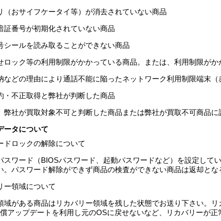
プリ（おサイフケータイ等）が消去されていない商品
暗証番号が初期化されていない商品
号シールを読み取ることができない商品
せロック等の利用制限がかかっている商品。または、利用制限がか
納などの理由により通話不能に陥ったネットワーク利用制限端末（
約・不正取得と弊社が判断した商品
、弊社が買取対象不可と判断した商品または弊社が買取不可商品に
データについて
ードロックの解除について
パスワード（BIOSパスワード、起動パスワードなど）を設定して
い。パスワード解除ができず商品の検査ができない商品は返却とな
リー領域について
領域がある商品はリカバリー領域を残した状態でお送り下さい。リ
無償アップデートを利用し元のOSに戻せないなど、リカバリーが正