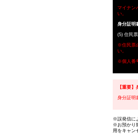
マイナン
い。
身分証明
(5) 
※住民票
い。
※個人番
【重要】
身分証明
※誤発信に
※お預かり
用をキャン