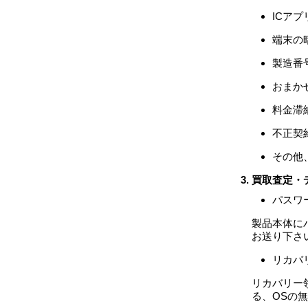
ICア
端末の
製造番
おまか
料金滞
不正契
その他
買取査定・
パスワ
製品本体に
お送り下さ
リカバ
リカバリー
る、OSの